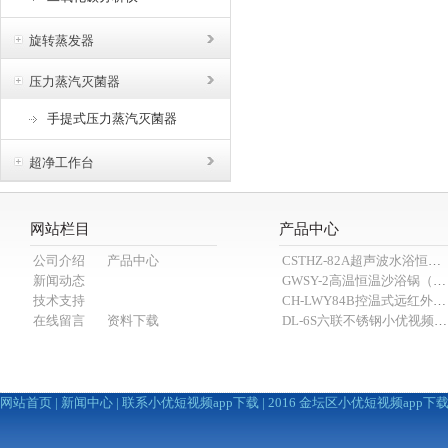
旋转蒸发器
压力蒸汽灭菌器
手提式压力蒸汽灭菌器
超净工作台
网站栏目
产品中心
公司介绍
产品中心
CSTHZ-82A超声波水浴恒温小优视频老版本
新闻动态
GWSY-2高温恒温沙浴锅（600℃）
技术支持
CH-LWY84B控温式远红外消煮炉
在线留言
资料下载
DL-6S六联不锈钢小优视频APP官网下载为爱而生（抽滤装置）
网站首页
|
新闻中心
|
联系小优短视频app下载
| 2016 金坛区小优短视频app