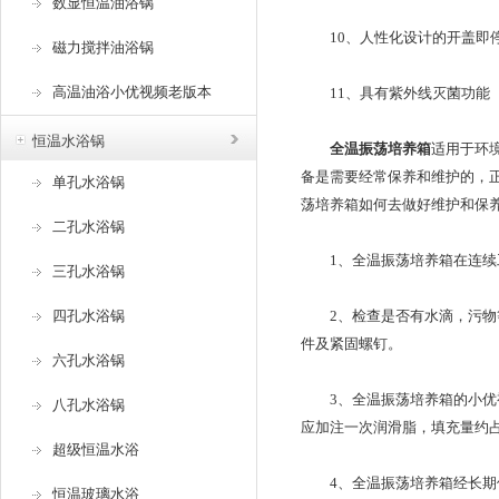
数显恒温油浴锅
10、人性化设计的开盖即停功
磁力搅拌油浴锅
高温油浴小优视频老版本
11、具有紫外线灭菌功能
恒温水浴锅
全温振荡培养箱
适用于环境保
备是需要经常保养和维护的
单孔水浴锅
荡培养箱如何去做好维护和保养呢
二孔水浴锅
1、全温振荡培养箱在连续工
三孔水浴锅
四孔水浴锅
2、检查是否有水滴，污
件及紧固螺钉。
六孔水浴锅
3、全温振荡培养箱的小优
八孔水浴锅
应加注一次润滑脂，填充量约占轴
超级恒温水浴
4、全温振荡培养箱经长期使用
恒温玻璃水浴