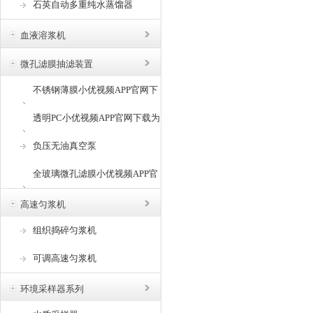
石英自动多重纯水蒸馏器
血液溶浆机
微孔滤膜抽滤装置
不锈钢薄膜小优视频APP官网下
载为爱而生
透明PC小优视频APP官网下载为
爱而生
负压无油真空泵
全玻璃微孔滤膜小优视频APP官
网下载为爱而生
高速匀浆机
组织捣碎匀浆机
可调高速匀浆机
环境采样器系列