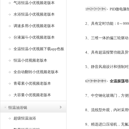
气浴恒温小优视频老版本
1、PID微电脑智能控
水浴恒温小优视频老版本
2、具有定时功能：0～99
调速多用小优视频老版本
分液漏斗小优视频老版本
3、三维一体的偏三轮驱动，运
全温恒温小优视频下载app色板
4、具有超温报警功能及异常
恒温小优视频老版本
5、静音风扇设计和强制对流方
全自动翻转小优视频老版本
6、
全温振荡培
青霉素小优视频老版本
大容量小优视频老版本
7、中空钢化玻璃门，方
恒温油浴锅
8、流线型外观，内衬采用
超级恒温油浴
9、精选进口压缩机，无氟环