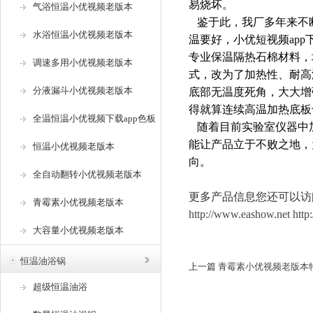
易烧坏。
气浴恒温小优视频老版本
鉴于此，我厂多年
水浴恒温小优视频老版本
温要好，小优短视频ap
专业保温隔热石棉材料
调速多用小优视频老版本
式，改为了加热性
分液漏斗小优视频老版本
底部无温度死角，大大增
得就算连续高温加热底板也不
全温恒温小优视频下载app色板
随着目前实验室仪器中加热仪
能让产品立于不败之地
恒温小优视频老版本
向。
全自动翻转小优视频老版本
更多产品信息您还可以访问
青霉素小优视频老版本
http://www.eashow.net
htt
大容量小优视频老版本
恒温油浴锅
上一篇
青霉素小优视频老版本
超级恒温油浴