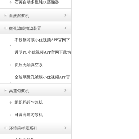
石英自动多重纯水蒸馏器
血液溶浆机
微孔滤膜抽滤装置
不锈钢薄膜小优视频APP官网下
载为爱而生
透明PC小优视频APP官网下载为
爱而生
负压无油真空泵
全玻璃微孔滤膜小优视频APP官
网下载为爱而生
高速匀浆机
组织捣碎匀浆机
可调高速匀浆机
环境采样器系列