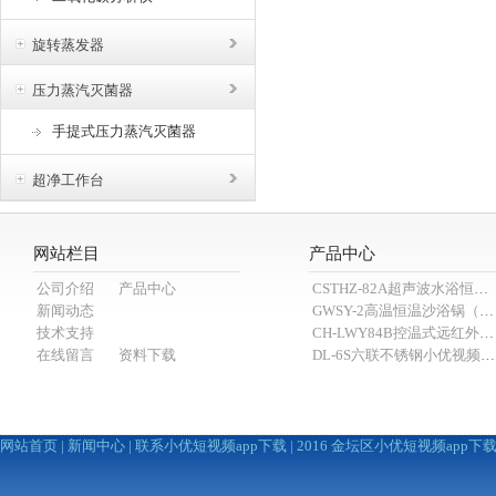
旋转蒸发器
压力蒸汽灭菌器
手提式压力蒸汽灭菌器
超净工作台
网站栏目
产品中心
公司介绍
产品中心
CSTHZ-82A超声波水浴恒温小优视频老版本
新闻动态
GWSY-2高温恒温沙浴锅（600℃）
技术支持
CH-LWY84B控温式远红外消煮炉
在线留言
资料下载
DL-6S六联不锈钢小优视频APP官网下载为爱而生（抽滤装置）
网站首页
|
新闻中心
|
联系小优短视频app下载
| 2016 金坛区小优短视频app