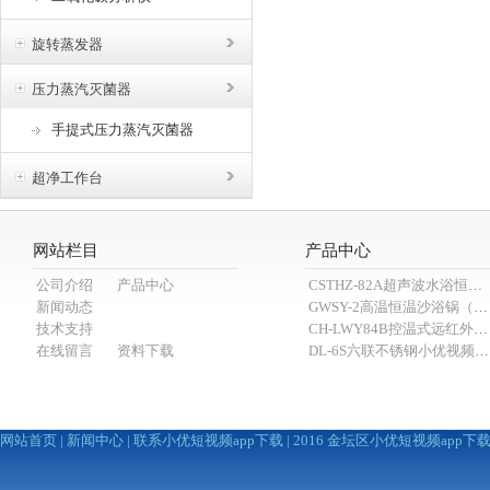
旋转蒸发器
压力蒸汽灭菌器
手提式压力蒸汽灭菌器
超净工作台
网站栏目
产品中心
公司介绍
产品中心
CSTHZ-82A超声波水浴恒温小优视频老版本
新闻动态
GWSY-2高温恒温沙浴锅（600℃）
技术支持
CH-LWY84B控温式远红外消煮炉
在线留言
资料下载
DL-6S六联不锈钢小优视频APP官网下载为爱而生（抽滤装置）
网站首页
|
新闻中心
|
联系小优短视频app下载
| 2016 金坛区小优短视频app