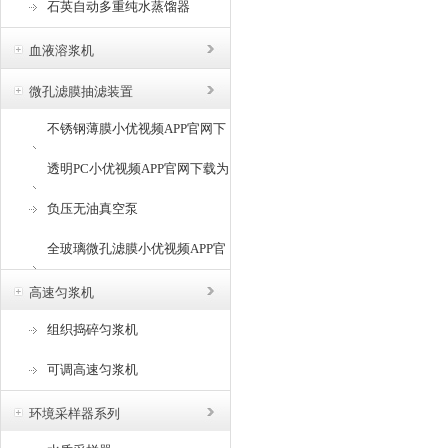
石英自动多重纯水蒸馏器
血液溶浆机
微孔滤膜抽滤装置
不锈钢薄膜小优视频APP官网下
载为爱而生
透明PC小优视频APP官网下载为
爱而生
负压无油真空泵
全玻璃微孔滤膜小优视频APP官
网下载为爱而生
高速匀浆机
组织捣碎匀浆机
可调高速匀浆机
环境采样器系列