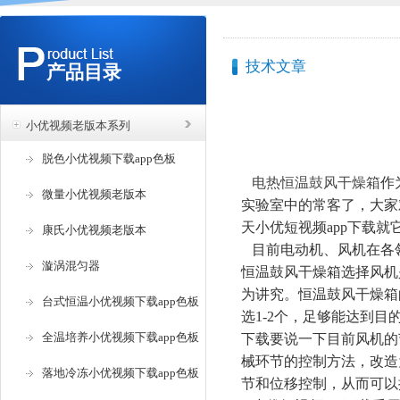
技术文章
产品目录
小优视频老版本系列
脱色小优视频下载app色板
电热恒温鼓风干燥箱
作
微量小优视频老版本
实验室中的常客了，大
天小优短视频app下载就它的
康氏小优视频老版本
目前电动机、风机
漩涡混匀器
恒温鼓风干燥箱选择风机是
为讲究。恒温鼓风
干燥箱
台式恒温小优视频下载app色板
选
1-2
个，足够能达到目的
全温培养小优视频下载app色板
下载要说一下目前风机的节能性
械环节的控制方法
落地冷冻小优视频下载app色板
节和位移控制，从而可以