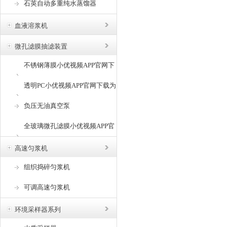
石英自动多重纯水蒸馏器
血液溶浆机
微孔滤膜抽滤装置
不锈钢薄膜小优视频APP官网下
载为爱而生
透明PC小优视频APP官网下载为
爱而生
负压无油真空泵
全玻璃微孔滤膜小优视频APP官
网下载为爱而生
高速匀浆机
组织捣碎匀浆机
可调高速匀浆机
环境采样器系列