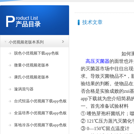
技术文章
产品目录
小优视频老版本系列
脱色小优视频下载app色板
如何测量及判断
高压灭菌器
的面世也许多
微量小优视频老版本
的灭菌器市场中往往出现一
求。导致灭菌物品不*
康氏小优视频老版本
验结果的判断。使物
漩涡混匀器
否合格是实验成败的zui基础
app下载就为您介绍简易
台式恒温小优视频下载app色板
一、首先准备试验材料
全温培养小优视频下载app色板
① 嗜热芽孢杆菌纸片
② 121℃压力蒸汽灭菌化学指
落地冷冻小优视频下载app色板
③ 0—150℃留点温度计