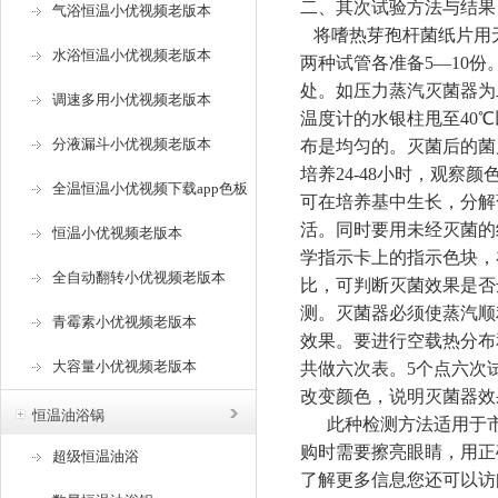
二、其次试验方法与结果
气浴恒温小优视频老版本
将嗜热芽孢杆菌纸片用无菌
水浴恒温小优视频老版本
两种试管各准备5—10份
处。如压力蒸汽灭菌器为二
调速多用小优视频老版本
温度计的水银柱甩至40℃以
分液漏斗小优视频老版本
布是均匀的。灭菌
培养24-48小时，观察
全温恒温小优视频下载app色板
可在培养基中生长，
活。同时要用未经灭菌
恒温小优视频老版本
学指示卡上的指示色块
全自动翻转小优视频老版本
比，可判断灭菌效果是否
测。灭菌器必须使蒸汽
青霉素小优视频老版本
效果。要进行空载热分布和
大容量小优视频老版本
共做六次表。5个点六次
改变颜色，说明灭菌器效
恒温油浴锅
此种检测方法适用于市售的
购时需要擦亮眼睛，用正确
超级恒温油浴
了解更多信息您还可以访问