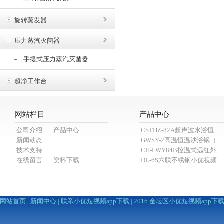
旋转蒸发器
压力蒸汽灭菌器
手提式压力蒸汽灭菌器
超净工作台
网站栏目
产品中心
公司介绍
产品中心
CSTHZ-82A超声波水浴恒温小优视频老版本
新闻动态
GWSY-2高温恒温沙浴锅（600℃）
技术支持
CH-LWY84B控温式远红外消煮炉
在线留言
资料下载
DL-6S六联不锈钢小优视频APP官网下载为爱而生（抽滤装置）
网站首页
|
新闻中心
|
联系小优短视频app下载
| 2016 金坛区小优短视频app