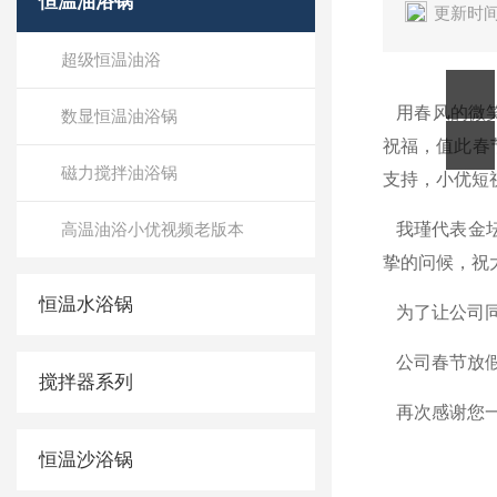
恒温油浴锅
更新时间
超级恒温油浴
用春风的微笑写
数显恒温油浴锅
祝福
磁力搅拌油浴锅
支持，
高温油浴小优视频老版本
我瑾代表金坛
挚的问候，祝
恒温水浴锅
为了让公司同仁
公司春节放假时
搅拌器系列
再次感谢您一
恒温沙浴锅