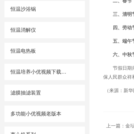
二、春节
恒温沙浴锅
三、清明
四、劳动
恒温消解仪
五、端午
恒温电热板
六、中秋
节假日期间，
恒温培养小优视频下载app色板
保人民群众祥
（来源：新华
滤膜抽滤装置
多功能小优视频老版本
上一篇：
金坛