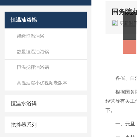
国务院办
恒温油浴锅
更新时间
超级恒温油浴
数显恒温油浴锅
恒温搅拌油浴锅
各省、自治区
高温油浴小优视频老版本
根据国务院《
经营等有关工
恒温水浴锅
下。
一、元旦
搅拌器系列