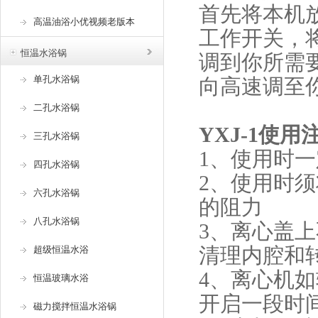
首先将本机放
高温油浴小优视频老版本
工作开关
恒温水浴锅
调到你所需要的
单孔水浴锅
向高速调至你需
二孔水浴锅
YXJ-1使用注意
三孔水浴锅
1、使用
四孔水浴锅
2、使用
六孔水浴锅
的阻力
八孔水浴锅
3、离心盖上
清理内腔和转头
超级恒温水浴
4、离
恒温玻璃水浴
开启一段时间
磁力搅拌恒温水浴锅