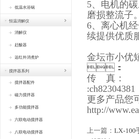
5、电机的
低温水浴锅
磨损整流子
恒温消解仪
6、离心
消解仪
续提供优质服务
赶酸器
金坛市小优短
远红外消煮炉
：
搅拌器系列
传 真：
搅拌器配件
:ch82304381
磁力搅拌器
更多产品您可
http://www.e
多功能搅拌器
六联电动搅拌器
上一篇：
LX-1
八联电动搅拌器