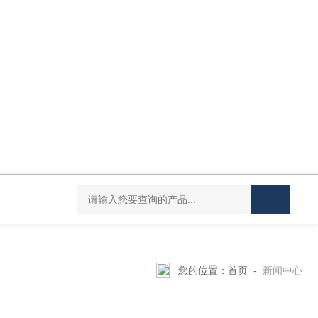
DC-20L低温恒温水浴
HY-100L大容量恒温油浴锅
YHJ-20恒温搅
您的位置：
首页
-
新闻中心